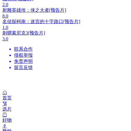
2.0
射雕英雄传：侠之大者[预告片]
8.0
名侦探柯南：迷宫的十字路口[预告片]
1.0
刺猬索尼克3[预告片]
3.0
联系合作
侵权举报
免责声明
留言反馈
首页
选片
好物