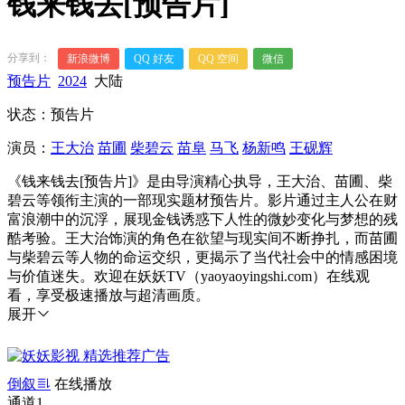
钱来钱去[预告片]
分享到：
新浪微博
QQ 好友
QQ 空间
微信
预告片
2024
大陆
状态：预告片
演员：
王大治
苗圃
柴碧云
苗阜
马飞
杨新鸣
王砚辉
《钱来钱去[预告片]》是由导演精心执导，王大治、苗圃、柴
碧云等领衔主演的一部现实题材预告片。影片通过主人公在财
富浪潮中的沉浮，展现金钱诱惑下人性的微妙变化与梦想的残
酷考验。王大治饰演的角色在欲望与现实间不断挣扎，而苗圃
与柴碧云等人物的命运交织，更揭示了当代社会中的情感困境
与价值迷失。欢迎在妖妖TV（yaoyaoyingshi.com）在线观
看，享受极速播放与超清画质。
展开
倒叙
在线播放
通道1