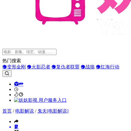
热门搜索
变形金刚
火影忍者
复仇者联盟
战狼
红海行动
首页
/
电影解说
/
鬼夫[电影解说]