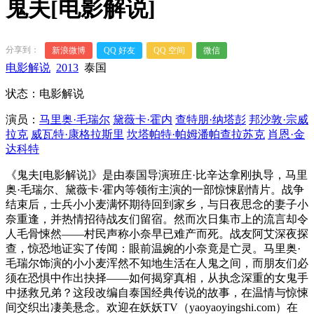
鬼夫[电影解说]
分享到：
新浪微博
QQ 好友
QQ 空间
微信
电影解说
2013
泰国
状态：电影解说
演员：
马里奥·毛瑞尔
黛薇卡·霍内
查特朋·纳塔彭
邦沙敦·宗威
拉克
威瓦特·康格拉斯里
坎塔帕特·帕姆潘帕查拉苏克
肖恩·金
达科特
《鬼夫[电影解说]》是由泰国导演班庄·比辛达拿刚执导，马里
奥·毛瑞尔、黛薇卡·霍内等领衔主演的一部惊悚剧情片。战争
结束后，士兵小小麦满怀期待回到家乡，与日夜思念的妻子小
奈重逢，并热情招待战友们留宿。然而次日集市上的流言却令
人毛骨悚然——村民声称小奈早已难产而死。战友阿艾深夜探
查，惊恐地证实了传闻：眼前温婉的小奈竟是亡灵。马里奥·
毛瑞尔饰演的小小麦浑然不知地生活在人鬼之间，而朋友们必
须在恐惧中作出抉择——如何揭穿真相，从执念深重的女鬼手
中拯救兄弟？这段改编自泰国经典传说的故事，在温情与惊悚
间交织出凄美悬念。欢迎在妖妖TV（yaoyaoyingshi.com）在