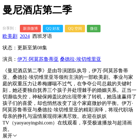
曼尼酒店第二季
分享到：
新浪微博
QQ 好友
QQ 空间
微信
欧美剧
2024
西班牙语
状态：更新至第08集
演员：
伊万·阿莫苏鲁蒂亚
桑德拉·埃切维里亚
《曼尼酒店第二季》是由导演团队执导，伊万·阿莫苏鲁蒂
亚、桑德拉·埃切维里亚等领衔主演的一部欧美剧。事业与家
庭的双重压力让希梅娜喘不过气，在争夺公司总裁的关键时
刻，她还要独自抚养三个孩子并处理棘手的婚姻关系。正当一
切濒临失控，神秘保姆盖比的出现带来了转机，她迅速赢得了
孩子们的喜爱，却也悄然改变了这个家庭微妙的平衡。伊万·
阿莫苏鲁蒂亚与桑德拉·埃切维里亚的精彩演绎，将现代职场
母亲的挣扎与温情展现得淋漓尽致。欢迎在妖妖
TV（yaoyaoyingshi.com）在线观看，享受极速播放与超清画
质。
展开