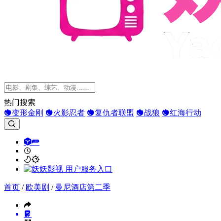
热门搜索
变形金刚
火影忍者
复仇者联盟
战狼
红海行动
首页
/
欧美剧
/
曼尼酒店第二季