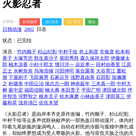
火影忍者
分享到：
新浪微博
QQ 好友
QQ 空间
微信
日韩动漫
2002
日语
状态：已完结
演员：
竹内顺子
杉山纪彰
中村千绘
井上和彦
关俊彦
松本和
香子
大塚芳忠
胜生真沙子
柴田秀胜
森久保祥太郎
伊藤健太
郎
柚木凉香
小杉十郎太
增川洋一
远近孝一
田村由香里
江原
正士
水树奈奈
鸟海浩辅
川田绅司
落合露美
大谷育江
重松
朋
下屋则子
飞田展男
石冢运升
浅野真由美
石田彰
加濑康
之
朴璐美
中田让治
保志总一朗
神奈延年
三木真一郎
中村大
树
家中宏
福田信昭
楠大典
本田贵子
平田广明
津田健次郎
坪
井智浩
河野智之
根本圭子
铃木琢磨
小林由美子
津田英三
伊
藤和晃
浅井清己
佐佐木望
《火影忍者》是由岸本齐史原作改编，竹内顺子、杉山纪彰、
中村千绘等众多声优联袂献声的一部热血日韩动漫片。体内封
印着九尾妖狐的漩涡鸣人，自幼在村民的冷眼与孤独中挣扎成
长，却始终梦想成为受人尊敬的火影。他与背负灭族之仇的天