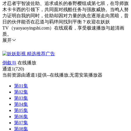
才忍者宇智波佐助、追求成长的春野樱组成第七班，在导师旗
木卡卡西的引领下，共同面对残酷任务与强敌威胁。当鸣人努
力证明自我的同时，佐助却因对力量的执念逐渐走向黑暗，昔
日的伙伴能否在忍道与羁绊间找到平衡？欢迎在妖妖
TV（yaoyaoyingshi.com）在线观看，享受极速播放与超清画
质。
展开
倒叙
在线播放
通道1(720)
当前资源由通道1提供--在线播放,无需安装播放器
第01集
第02集
第03集
第04集
第05集
第06集
第07集
第08集