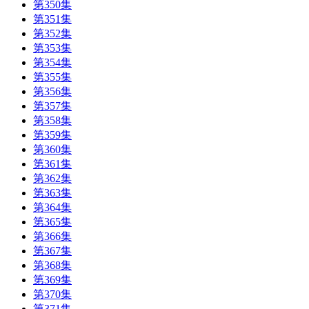
第350集
第351集
第352集
第353集
第354集
第355集
第356集
第357集
第358集
第359集
第360集
第361集
第362集
第363集
第364集
第365集
第366集
第367集
第368集
第369集
第370集
第371集