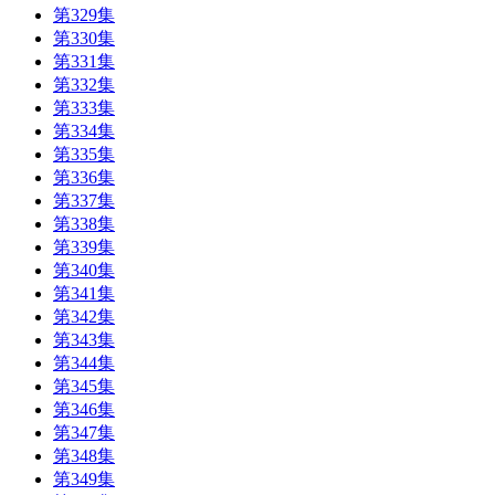
第329集
第330集
第331集
第332集
第333集
第334集
第335集
第336集
第337集
第338集
第339集
第340集
第341集
第342集
第343集
第344集
第345集
第346集
第347集
第348集
第349集