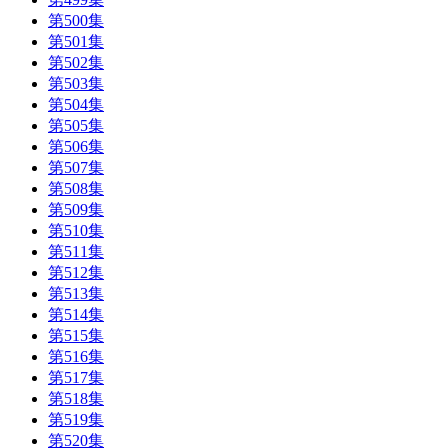
第500集
第501集
第502集
第503集
第504集
第505集
第506集
第507集
第508集
第509集
第510集
第511集
第512集
第513集
第514集
第515集
第516集
第517集
第518集
第519集
第520集