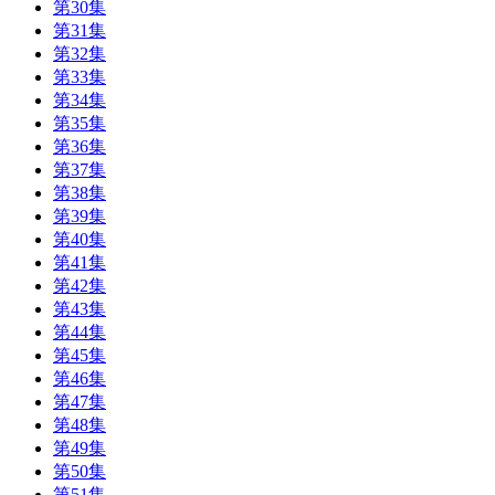
第30集
第31集
第32集
第33集
第34集
第35集
第36集
第37集
第38集
第39集
第40集
第41集
第42集
第43集
第44集
第45集
第46集
第47集
第48集
第49集
第50集
第51集