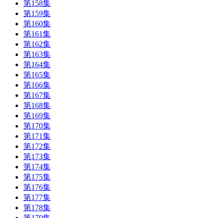
第158集
第159集
第160集
第161集
第162集
第163集
第164集
第165集
第166集
第167集
第168集
第169集
第170集
第171集
第172集
第173集
第174集
第175集
第176集
第177集
第178集
第179集