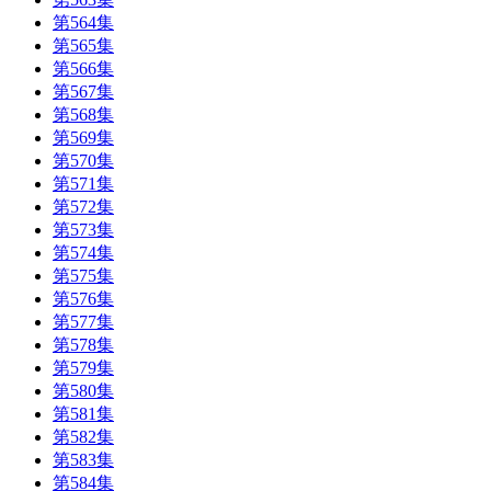
第564集
第565集
第566集
第567集
第568集
第569集
第570集
第571集
第572集
第573集
第574集
第575集
第576集
第577集
第578集
第579集
第580集
第581集
第582集
第583集
第584集