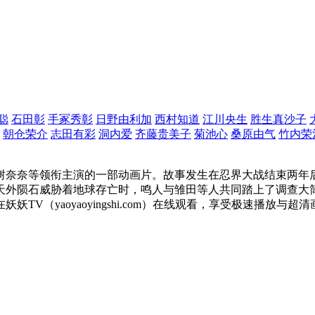
聪
石田彰
手冢秀彰
日野由利加
西村知道
江川央生
胜生真沙子
朝仓荣介
志田有彩
洞内爱
齐藤贵美子
菊池心
桑原由气
竹内荣
树奈奈等领衔主演的一部动画片。故事发生在忍界大战结束两年
天外陨石威胁着地球存亡时，鸣人与雏田等人共同踏上了调查大
（yaoyaoyingshi.com）在线观看，享受极速播放与超