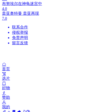
布努埃尔在神龟迷宫中
4.0
盖亚奥特曼 盖亚再现
7.0
联系合作
侵权举报
免责声明
留言反馈
首页
选片
好物
赞助
我的