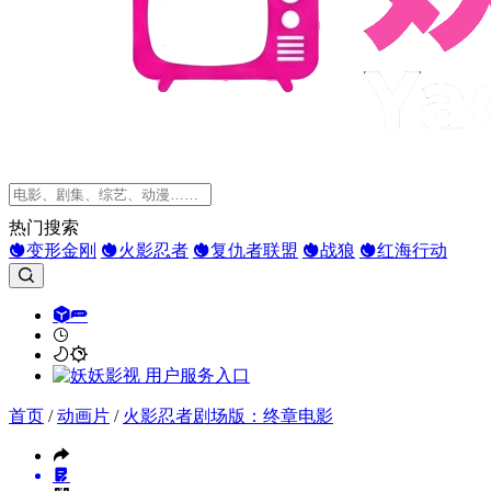
热门搜索
变形金刚
火影忍者
复仇者联盟
战狼
红海行动
首页
/
动画片
/
火影忍者剧场版：终章电影