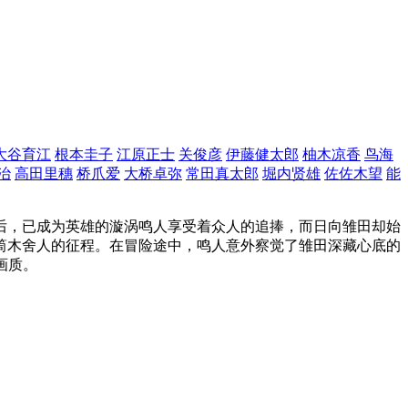
大谷育江
根本圭子
江原正士
关俊彦
伊藤健太郎
柚木凉香
鸟海
治
高田里穗
桥爪爱
大桥卓弥
常田真太郎
堀内贤雄
佐佐木望
能
后，已成为英雄的漩涡鸣人享受着众人的追捧，而日向雏田却始
筒木舍人的征程。在冒险途中，鸣人意外察觉了雏田深藏心底的
清画质。