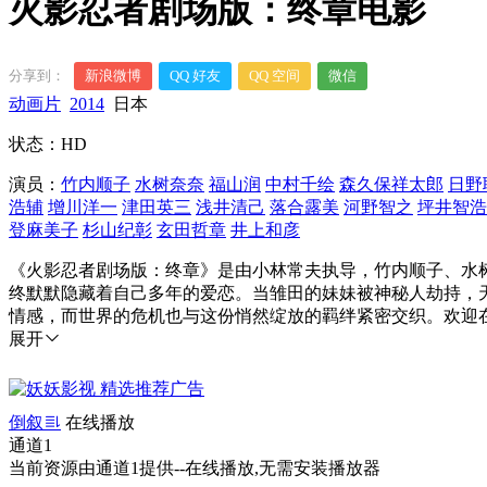
火影忍者剧场版：终章电影
分享到：
新浪微博
QQ 好友
QQ 空间
微信
动画片
2014
日本
状态：HD
演员：
竹内顺子
水树奈奈
福山润
中村千绘
森久保祥太郎
日野
浩辅
增川洋一
津田英三
浅井清己
落合露美
河野智之
坪井智浩
登麻美子
杉山纪彰
玄田哲章
井上和彦
《火影忍者剧场版：终章》是由小林常夫执导，竹内顺子、水
终默默隐藏着自己多年的爱恋。当雏田的妹妹被神秘人劫持，
情感，而世界的危机也与这份悄然绽放的羁绊紧密交织。欢迎在妖妖TV
展开
倒叙
在线播放
通道1
当前资源由通道1提供--在线播放,无需安装播放器