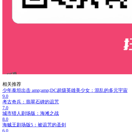
相关推荐
少年泰坦出击 amp;amp;DC超级英雄美少女：混乱的多元宇宙
9.0
考古奇兵：翡翠石碑的诅咒
7.0
城市猎人剧场版：海滩之战
8.0
海贼王剧场版5：被诅咒的圣剑
6.0