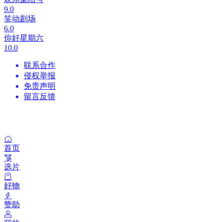
9.0
笑动剧场
6.0
你好星期六
10.0
联系合作
侵权举报
免责声明
留言反馈
首页
选片
好物
赞助