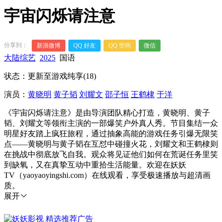
宇宙闪烁请注意
分享到：
新浪微博
QQ 好友
QQ 空间
微信
大陆综艺
2025
国语
状态：更新至游戏纯享(18)
演员：
黄晓明
黄子韬
刘耀文
邵子恒
王鹤棣
于洋
《宇宙闪烁请注意》是由导演团队精心打造，黄晓明、黄子
韬、刘耀文等领衔主演的一部爆笑户外真人秀。节目集结一众
明星好友踏上疯狂旅程，通过抽象高能的游戏任务引爆无限笑
点——黄晓明与黄子韬在互怼中碰撞火花，刘耀文和王鹤棣则
在挑战中彻底放飞自我。观众将见证他们如何在荒诞任务里笑
到缺氧，又在真挚互动中重拾生活能量。欢迎在妖妖
TV（yaoyaoyingshi.com）在线观看，享受极速播放与超清画
质。
展开