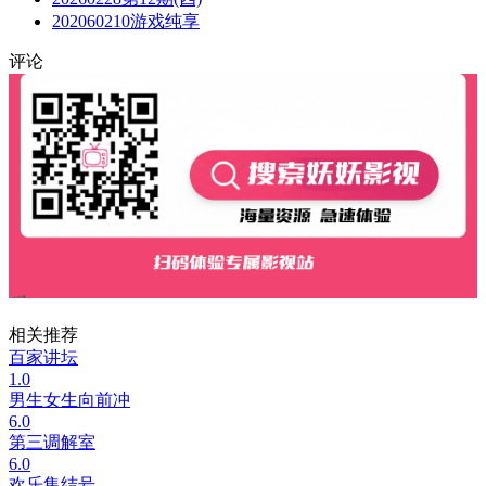
202060210游戏纯享
评论
相关推荐
百家讲坛
1.0
男生女生向前冲
6.0
第三调解室
6.0
欢乐集结号