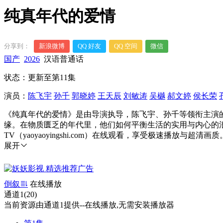
纯真年代的爱情
分享到：
新浪微博
QQ 好友
QQ 空间
微信
国产
2026
汉语普通话
状态：更新至第11集
演员：
陈飞宇
孙千
郭晓婷
王天辰
刘敏涛
吴樾
郝文婷
侯长荣
《纯真年代的爱情》是由导演执导，陈飞宇、孙千等领衔主演
缘。在物质匮乏的年代里，他们如何平衡生活的实用与内心的
TV（yaoyaoyingshi.com）在线观看，享受极速播放与超清画质
展开
倒叙
在线播放
通道1(20)
当前资源由通道1提供--在线播放,无需安装播放器