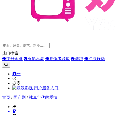
热门搜索
变形金刚
火影忍者
复仇者联盟
战狼
红海行动
首页
/
国产剧
/
纯真年代的爱情