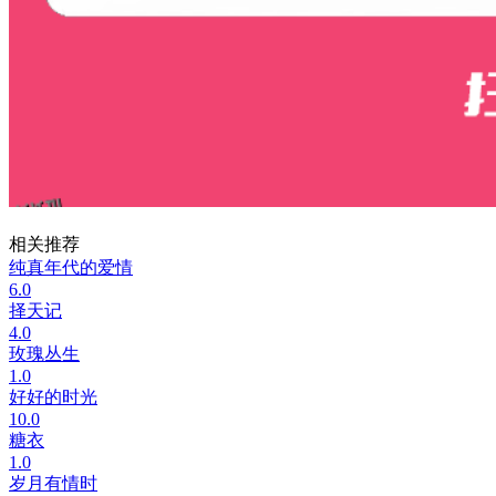
相关推荐
纯真年代的爱情
6.0
择天记
4.0
玫瑰丛生
1.0
好好的时光
10.0
糖衣
1.0
岁月有情时