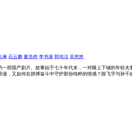
孔琳
石云鹏
夏浩然
李书漫
郭玮洁
吴悠悠
的一部国产剧片。故事始于七十年代末，一对睡上下铺的年轻夫
浪漫，又如何在拼搏奋斗中守护那份纯粹的情感？陈飞宇与孙千
。