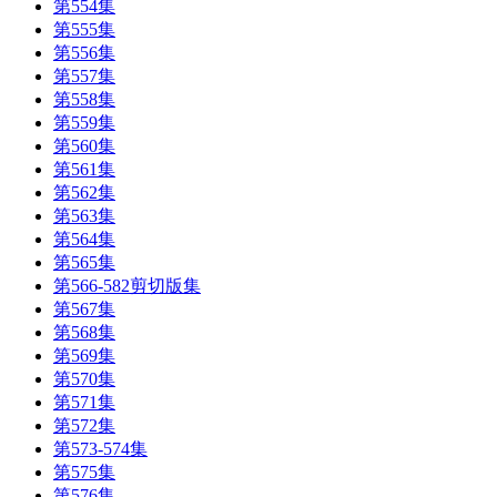
第554集
第555集
第556集
第557集
第558集
第559集
第560集
第561集
第562集
第563集
第564集
第565集
第566-582剪切版集
第567集
第568集
第569集
第570集
第571集
第572集
第573-574集
第575集
第576集