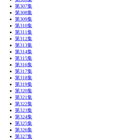
第307集
第308集
第309集
第310集
第311集
第312集
第313集
第314集
第315集
第316集
第317集
第318集
第319集
第320集
第321集
第322集
第323集
第324集
第325集
第326集
第327集