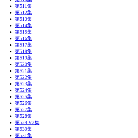
第511集
第512集
第513集
第514集
第515集
第516集
第517集
第518集
第519集
第520集
第521集
第522集
第523集
第524集
第525集
第526集
第527集
第528集
第529 V2集
第530集
第531集