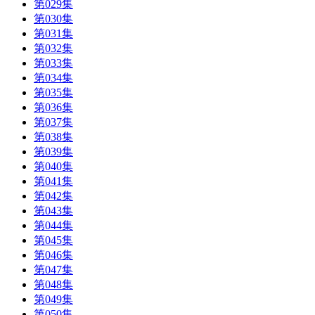
第029集
第030集
第031集
第032集
第033集
第034集
第035集
第036集
第037集
第038集
第039集
第040集
第041集
第042集
第043集
第044集
第045集
第046集
第047集
第048集
第049集
第050集