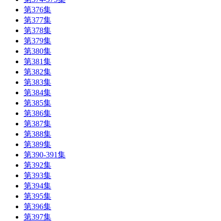
第376集
第377集
第378集
第379集
第380集
第381集
第382集
第383集
第384集
第385集
第386集
第387集
第388集
第389集
第390-391集
第392集
第393集
第394集
第395集
第396集
第397集