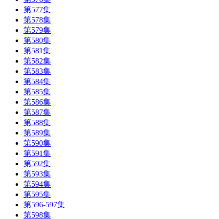
第577集
第578集
第579集
第580集
第581集
第582集
第583集
第584集
第585集
第586集
第587集
第588集
第589集
第590集
第591集
第592集
第593集
第594集
第595集
第596-597集
第598集