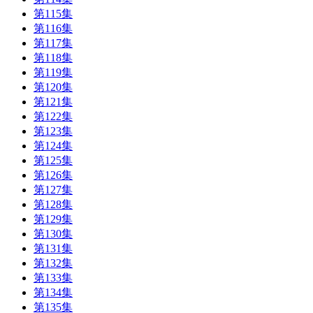
第115集
第116集
第117集
第118集
第119集
第120集
第121集
第122集
第123集
第124集
第125集
第126集
第127集
第128集
第129集
第130集
第131集
第132集
第133集
第134集
第135集