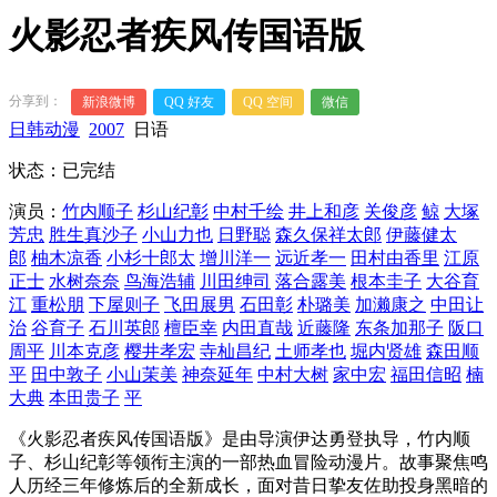
火影忍者疾风传国语版
分享到：
新浪微博
QQ 好友
QQ 空间
微信
日韩动漫
2007
日语
状态：已完结
演员：
竹内顺子
杉山纪彰
中村千绘
井上和彦
关俊彦
鲸
大塚
芳忠
胜生真沙子
小山力也
日野聪
森久保祥太郎
伊藤健太
郎
柚木凉香
小杉十郎太
增川洋一
远近孝一
田村由香里
江原
正士
水树奈奈
鸟海浩辅
川田绅司
落合露美
根本圭子
大谷育
江
重松朋
下屋则子
飞田展男
石田彰
朴璐美
加濑康之
中田让
治
谷育子
石川英郎
檀臣幸
内田直哉
近藤隆
东条加那子
阪口
周平
川本克彦
樱井孝宏
寺杣昌纪
土师孝也
堀内贤雄
森田顺
平
田中敦子
小山茉美
神奈延年
中村大树
家中宏
福田信昭
楠
大典
本田贵子
平
《火影忍者疾风传国语版》是由导演伊达勇登执导，竹内顺
子、杉山纪彰等领衔主演的一部热血冒险动漫片。故事聚焦鸣
人历经三年修炼后的全新成长，面对昔日挚友佐助投身黑暗的