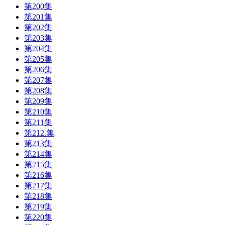
第200集
第201集
第202集
第203集
第204集
第205集
第206集
第207集
第208集
第209集
第210集
第211集
第212.集
第213集
第214集
第215集
第216集
第217集
第218集
第219集
第220集