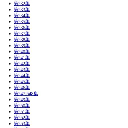
第532集
第533集
第534集
第535集
第536集
第537集
第538集
第539集
第540集
第541集
第542集
第543集
第544集
第545集
第546集
第547-548集
第549集
第550集
第551集
第552集
第553集