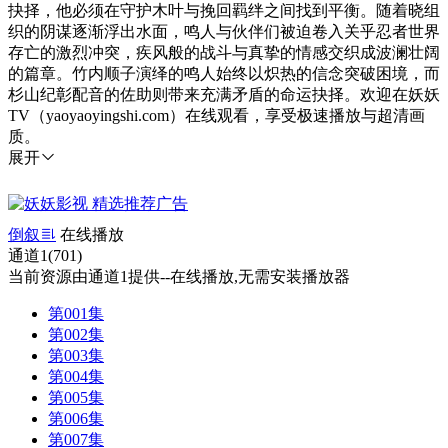
抉择，他必须在守护木叶与挽回羁绊之间找到平衡。随着晓组
织的阴谋逐渐浮出水面，鸣人与伙伴们被迫卷入关乎忍者世界
存亡的激烈冲突，疾风般的战斗与真挚的情感交织成波澜壮阔
的篇章。竹内顺子演绎的鸣人始终以炽热的信念突破困境，而
杉山纪彰配音的佐助则带来充满矛盾的命运抉择。欢迎在妖妖
TV（yaoyaoyingshi.com）在线观看，享受极速播放与超清画
质。
展开
倒叙
在线播放
通道1(701)
当前资源由通道1提供--在线播放,无需安装播放器
第001集
第002集
第003集
第004集
第005集
第006集
第007集