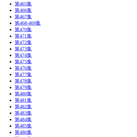
第465集
第466集
第467集
第468-469集
第470集
第471集
第472集
第473集
第474集
第475集
第476集
第477集
第478集
第479集
第480集
第481集
第482集
第483集
第484集
第485集
第486集