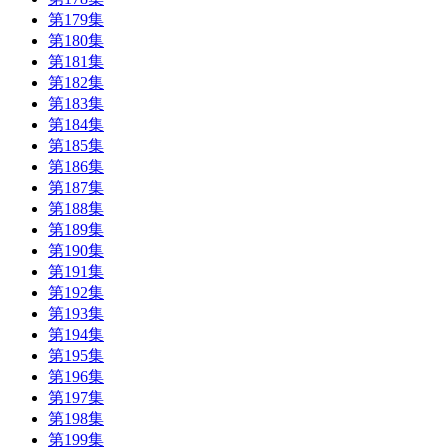
第179集
第180集
第181集
第182集
第183集
第184集
第185集
第186集
第187集
第188集
第189集
第190集
第191集
第192集
第193集
第194集
第195集
第196集
第197集
第198集
第199集