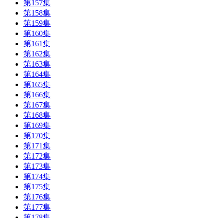
第157集
第158集
第159集
第160集
第161集
第162集
第163集
第164集
第165集
第166集
第167集
第168集
第169集
第170集
第171集
第172集
第173集
第174集
第175集
第176集
第177集
第178集