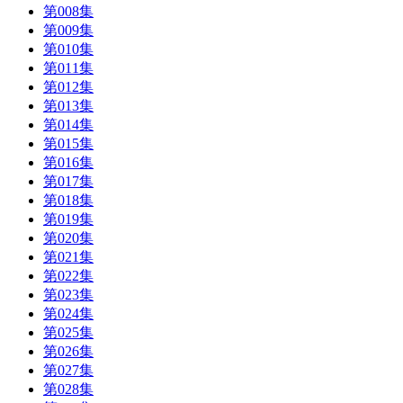
第008集
第009集
第010集
第011集
第012集
第013集
第014集
第015集
第016集
第017集
第018集
第019集
第020集
第021集
第022集
第023集
第024集
第025集
第026集
第027集
第028集