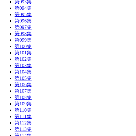
第093集
第094集
第095集
第096集
第097集
第098集
第099集
第100集
第101集
第102集
第103集
第104集
第105集
第106集
第107集
第108集
第109集
第110集
第111集
第112集
第113集
第114集