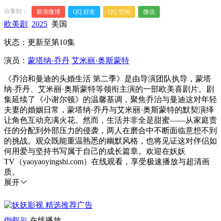
分享到：
新浪微博
QQ 好友
QQ 空间
微信
欧美剧
2025
美国
状态：更新至第10集
演员：
蒙塔纳·乔丹
艾米丽·奥斯蒙特
《乔治和曼迪的头婚生活 第二季》是由导演团队执导，蒙塔
纳·乔丹、艾米丽·奥斯蒙特等领衔主演的一部欧美喜剧片。剧
集延续了《小谢尔顿》的温馨基调，聚焦乔治与曼迪这对年轻
夫妻的婚姻日常，蒙塔纳·乔丹与艾米丽·奥斯蒙特的默契演绎
让角色互动充满火花。然而，生活并非全是甜蜜——从家庭责
任的分配到外部压力的侵袭，两人在磨合中不断面临意想不到
的挑战。观众既能重温熟悉的幽默风格，也将见证这对伴侣如
何用爱与坚持书写属于自己的成长篇章。欢迎在妖妖
TV（yaoyaoyingshi.com）在线观看，享受极速播放与超清画
质。
展开
倒叙
在线播放