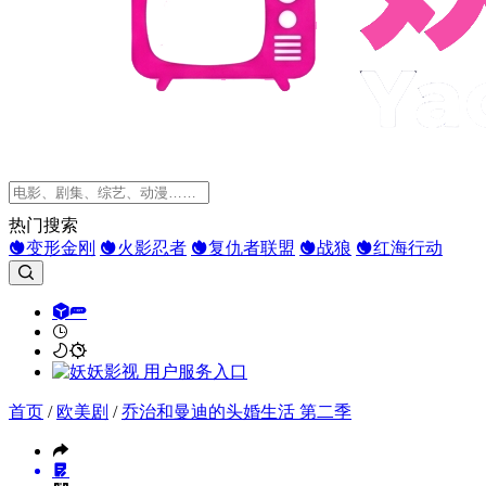
热门搜索
变形金刚
火影忍者
复仇者联盟
战狼
红海行动
首页
/
欧美剧
/
乔治和曼迪的头婚生活 第二季