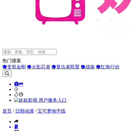
热门搜索
变形金刚
火影忍者
复仇者联盟
战狼
红海行动
首页
/
日韩动漫
/
宝可梦地平线