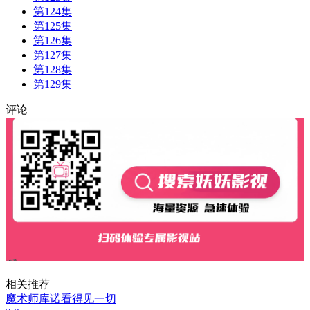
第124集
第125集
第126集
第127集
第128集
第129集
评论
相关推荐
魔术师库诺看得见一切