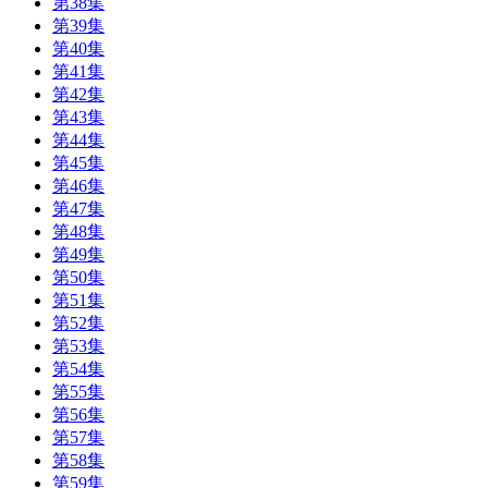
第38集
第39集
第40集
第41集
第42集
第43集
第44集
第45集
第46集
第47集
第48集
第49集
第50集
第51集
第52集
第53集
第54集
第55集
第56集
第57集
第58集
第59集