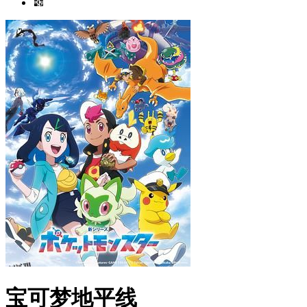
宝可梦地平线