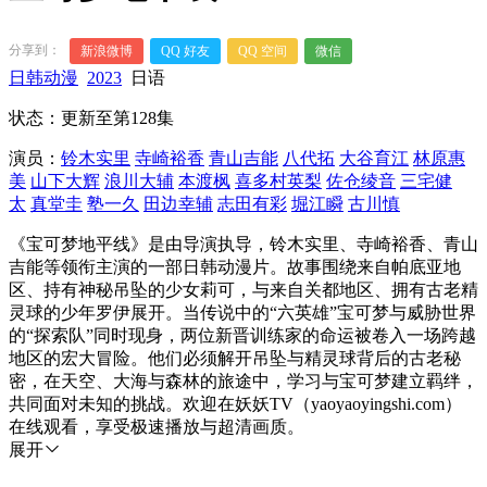
分享到：
新浪微博
QQ 好友
QQ 空间
微信
日韩动漫
2023
日语
状态：更新至第128集
演员：
铃木实里
寺崎裕香
青山吉能
八代拓
大谷育江
林原惠
美
山下大辉
浪川大辅
本渡枫
喜多村英梨
佐仓绫音
三宅健
太
真堂圭
塾一久
田边幸辅
志田有彩
堀江瞬
古川慎
《宝可梦地平线》是由导演执导，铃木实里、寺崎裕香、青山
吉能等领衔主演的一部日韩动漫片。故事围绕来自帕底亚地
区、持有神秘吊坠的少女莉可，与来自关都地区、拥有古老精
灵球的少年罗伊展开。当传说中的“六英雄”宝可梦与威胁世界
的“探索队”同时现身，两位新晋训练家的命运被卷入一场跨越
地区的宏大冒险。他们必须解开吊坠与精灵球背后的古老秘
密，在天空、大海与森林的旅途中，学习与宝可梦建立羁绊，
共同面对未知的挑战。欢迎在妖妖TV（yaoyaoyingshi.com）
在线观看，享受极速播放与超清画质。
展开