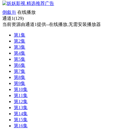
倒叙
在线播放
通道1(129)
当前资源由通道1提供--在线播放,无需安装播放器
第1集
第2集
第3集
第4集
第5集
第6集
第7集
第8集
第9集
第10集
第11集
第12集
第13集
第14集
第15集
第16集