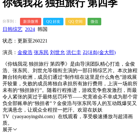
你钱我花 独担旅行 第四季
分享到：
新浪微博
QQ 好友
QQ 空间
微信
日韩综艺
2024
韩国
状态：更新至260221
演员：
金俊浩
张东民
刘世允
洪仁圭
김대희(金大熙)
《你钱我花 独担旅行 第四季》是由导演团队精心打造，金俊
浩、张东民、刘世允等领衔主演的一部日韩综艺片。本次旅程
舞台转向欧洲，成员们通过“制作组在这里是什么角色”游戏展
开较量，失败的成员将独自承担所有旅行费用，上演一场前所
未有的“独担旅行”。随着行程推进，游戏竞争愈发激烈，而最
令人紧张的莫过于最终惩罚环节——究竟谁会不幸成为那个背
负全部账单的“独担者”？金俊浩与张东民等人的互动既爆笑又
充满悬念，让观众全程捏一把汗。欢迎在妖妖
TV（yaoyaoyingshi.com）在线观看，享受极速播放与超清画
质。
展开