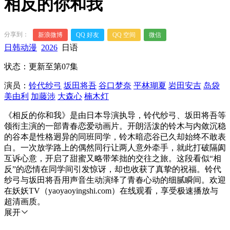
相反的你和我
分享到：
新浪微博
QQ 好友
QQ 空间
微信
日韩动漫
2026
日语
状态：更新至第07集
演员：
铃代纱弓
坂田将吾
谷口梦奈
平林瑚夏
岩田安吉
岛袋
美由利
加藤涉
大森心
楠木灯
《相反的你和我》是由日本导演执导，铃代纱弓、坂田将吾等
领衔主演的一部青春恋爱动画片。开朗活泼的铃木与内敛沉稳
的谷本是性格迥异的同班同学，铃木暗恋谷已久却始终不敢表
白。一次放学路上的偶然同行让两人意外牵手，就此打破隔阂
互诉心意，开启了甜蜜又略带笨拙的交往之旅。这段看似“相
反”的恋情在同学间引发惊讶，却也收获了真挚的祝福。铃代
纱弓与坂田将吾用声音生动演绎了青春心动的细腻瞬间。欢迎
在妖妖TV（yaoyaoyingshi.com）在线观看，享受极速播放与
超清画质。
展开