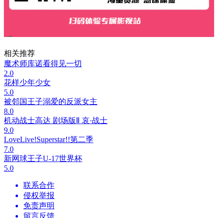
相关推荐
魔术师库诺看得见一切
2.0
花样少年少女
5.0
被邻国王子溺爱的反派女主
8.0
机动战士高达 剧场版Ⅱ 哀·战士
9.0
LoveLive!Superstar!!第二季
7.0
新网球王子U-17世界杯
5.0
联系合作
侵权举报
免责声明
留言反馈