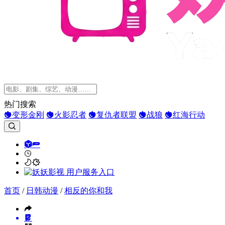
热门搜索
变形金刚
火影忍者
复仇者联盟
战狼
红海行动
首页
/
日韩动漫
/
相反的你和我