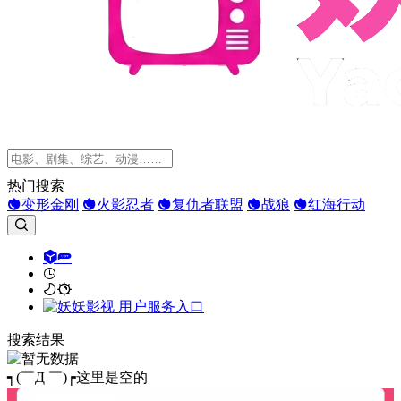
热门搜索
变形金刚
火影忍者
复仇者联盟
战狼
红海行动
搜索结果
┑(￣Д ￣)┍这里是空的