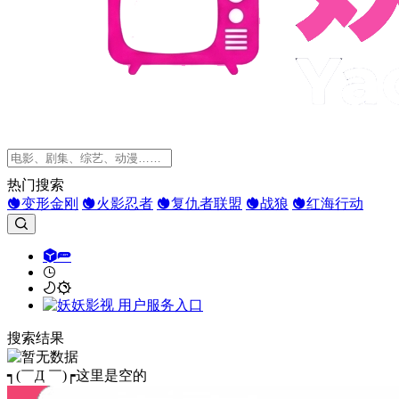
热门搜索
变形金刚
火影忍者
复仇者联盟
战狼
红海行动
搜索结果
┑(￣Д ￣)┍这里是空的