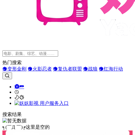
热门搜索
变形金刚
火影忍者
复仇者联盟
战狼
红海行动
搜索结果
┑(￣Д ￣)┍这里是空的