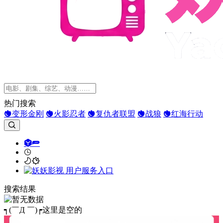
热门搜索
变形金刚
火影忍者
复仇者联盟
战狼
红海行动
搜索结果
┑(￣Д ￣)┍这里是空的