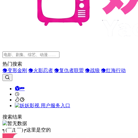
热门搜索
变形金刚
火影忍者
复仇者联盟
战狼
红海行动
搜索结果
┑(￣Д ￣)┍这里是空的