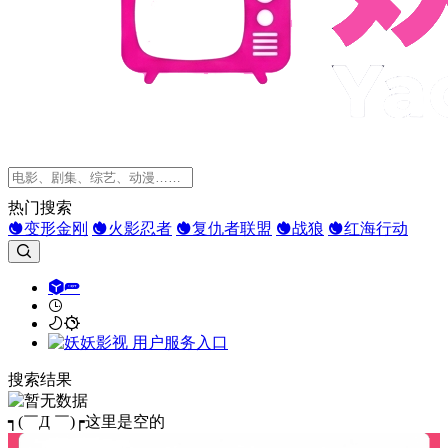
热门搜索
变形金刚
火影忍者
复仇者联盟
战狼
红海行动
搜索结果
┑(￣Д ￣)┍这里是空的