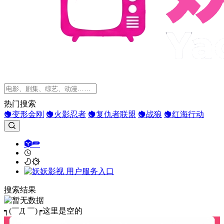
热门搜索
变形金刚
火影忍者
复仇者联盟
战狼
红海行动
搜索结果
┑(￣Д ￣)┍这里是空的