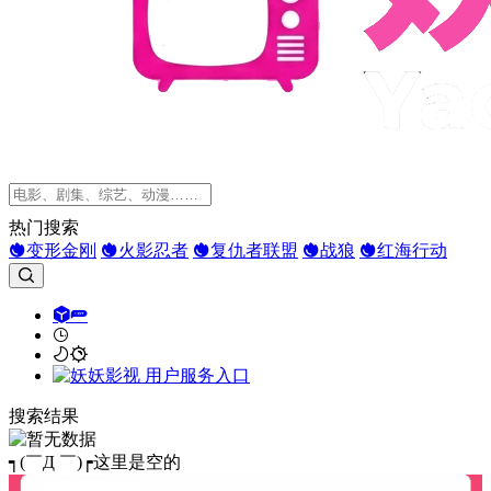
热门搜索
变形金刚
火影忍者
复仇者联盟
战狼
红海行动
搜索结果
┑(￣Д ￣)┍这里是空的