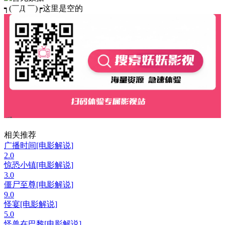
┑(￣Д ￣)┍这里是空的
相关推荐
广播时间[电影解说]
2.0
惊恐小镇[电影解说]
3.0
僵尸至尊[电影解说]
9.0
怪宴[电影解说]
5.0
怪兽在巴黎[电影解说]