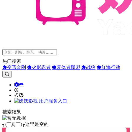
热门搜索
变形金刚
火影忍者
复仇者联盟
战狼
红海行动
搜索结果
┑(￣Д ￣)┍这里是空的