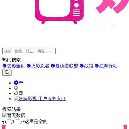
热门搜索
变形金刚
火影忍者
复仇者联盟
战狼
红海行动
搜索结果
┑(￣Д ￣)┍这里是空的