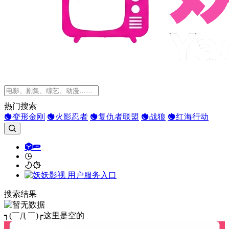
热门搜索
变形金刚
火影忍者
复仇者联盟
战狼
红海行动
搜索结果
┑(￣Д ￣)┍这里是空的