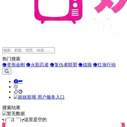
热门搜索
变形金刚
火影忍者
复仇者联盟
战狼
红海行动
搜索结果
┑(￣Д ￣)┍这里是空的