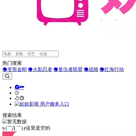
热门搜索
变形金刚
火影忍者
复仇者联盟
战狼
红海行动
搜索结果
┑(￣Д ￣)┍这里是空的