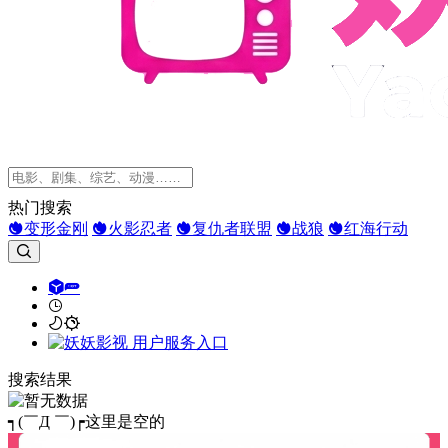
热门搜索
变形金刚
火影忍者
复仇者联盟
战狼
红海行动
搜索结果
┑(￣Д ￣)┍这里是空的