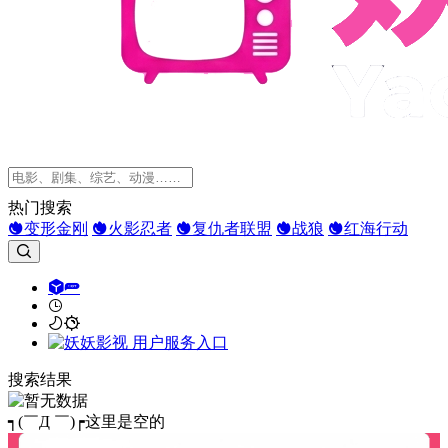
热门搜索
变形金刚
火影忍者
复仇者联盟
战狼
红海行动
搜索结果
┑(￣Д ￣)┍这里是空的