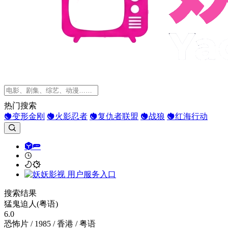
热门搜索
变形金刚
火影忍者
复仇者联盟
战狼
红海行动
搜索结果
猛鬼迫人(粤语)
6.0
恐怖片 / 1985 / 香港 / 粤语