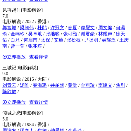
风再起时[电影解说]
7.0
电影解说 / 2022 / 香港 /
郭富城
/
梁朝伟
/
杜鹃
/
许冠文
/
春夏
/
谭耀文
/
周文健
/
何珮
瑜
/
金燕玲
/
吴卓羲
/
张继聪
/
张可颐
/
谢君豪
/
林耀声
/
徐天
佑
/
白只
/
何启南
/
太保
/
艾迪
/
张松枝
/
尹扬明
/
吴耀汉
/
王庆
南
/
曾一萱
/
张兆辉
/
立即播放
查看详情
三城记[电影解说]
9.0
电影解说 / 2015 / 大陆 /
刘青云
/
汤唯
/
秦海璐
/
井柏然
/
黄觉
/
金燕玲
/
李建义
/
焦刚
/
陈欣健
/
立即播放
查看详情
倾城之恋[电影解说]
5.0
电影解说 / 1984 / 香港 /
周润发
/
缪骞人
/
焦姣
/
钟景辉
/
金燕玲
/