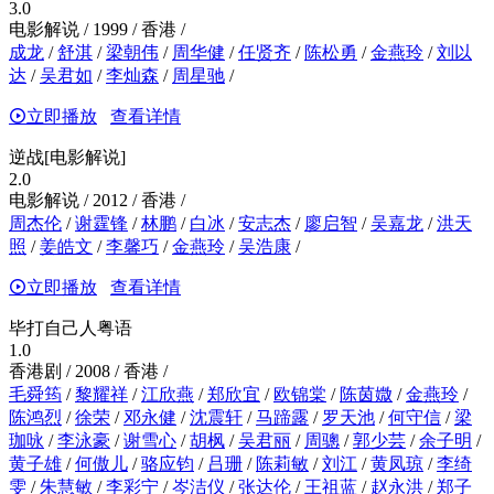
3.0
电影解说 / 1999 / 香港 /
成龙
/
舒淇
/
梁朝伟
/
周华健
/
任贤齐
/
陈松勇
/
金燕玲
/
刘以
达
/
吴君如
/
李灿森
/
周星驰
/
立即播放
查看详情
逆战[电影解说]
2.0
电影解说 / 2012 / 香港 /
周杰伦
/
谢霆锋
/
林鹏
/
白冰
/
安志杰
/
廖启智
/
吴嘉龙
/
洪天
照
/
姜皓文
/
李馨巧
/
金燕玲
/
吴浩康
/
立即播放
查看详情
毕打自己人粤语
1.0
香港剧 / 2008 / 香港 /
毛舜筠
/
黎耀祥
/
江欣燕
/
郑欣宜
/
欧锦棠
/
陈茵媺
/
金燕玲
/
陈鸿烈
/
徐荣
/
邓永健
/
沈震轩
/
马蹄露
/
罗天池
/
何守信
/
梁
珈咏
/
李泳豪
/
谢雪心
/
胡枫
/
吴君丽
/
周骢
/
郭少芸
/
余子明
/
黄子雄
/
何傲儿
/
骆应钧
/
吕珊
/
陈莉敏
/
刘江
/
黄凤琼
/
李绮
雯
/
朱慧敏
/
李彩宁
/
岑洁仪
/
张达伦
/
王祖蓝
/
赵永洪
/
郑子