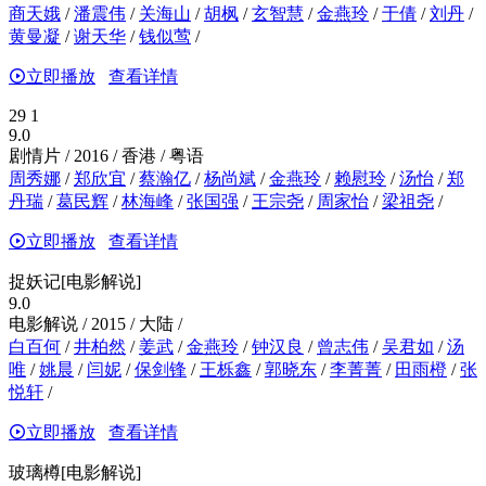
商天娥
/
潘震伟
/
关海山
/
胡枫
/
玄智慧
/
金燕玲
/
于倩
/
刘丹
/
黄曼凝
/
谢天华
/
钱似莺
/
立即播放
查看详情
29 1
9.0
剧情片 / 2016 / 香港 / 粤语
周秀娜
/
郑欣宜
/
蔡瀚亿
/
杨尚斌
/
金燕玲
/
赖慰玲
/
汤怡
/
郑
丹瑞
/
葛民辉
/
林海峰
/
张国强
/
王宗尧
/
周家怡
/
梁祖尧
/
立即播放
查看详情
捉妖记[电影解说]
9.0
电影解说 / 2015 / 大陆 /
白百何
/
井柏然
/
姜武
/
金燕玲
/
钟汉良
/
曾志伟
/
吴君如
/
汤
唯
/
姚晨
/
闫妮
/
保剑锋
/
王栎鑫
/
郭晓东
/
李菁菁
/
田雨橙
/
张
悦轩
/
立即播放
查看详情
玻璃樽[电影解说]