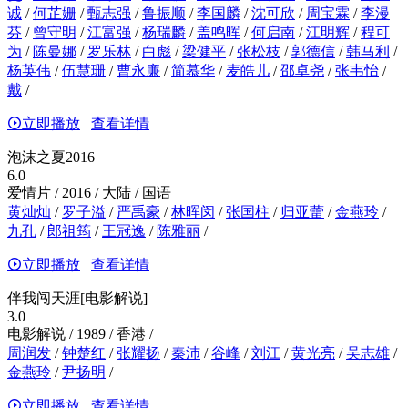
诚
/
何芷姗
/
甄志强
/
鲁振顺
/
李国麟
/
沈可欣
/
周宝霖
/
李漫
芬
/
曾守明
/
江富强
/
杨瑞麟
/
盖鸣晖
/
何启南
/
江明辉
/
程可
为
/
陈曼娜
/
罗乐林
/
白彪
/
梁健平
/
张松枝
/
郭德信
/
韩马利
/
杨英伟
/
伍慧珊
/
曹永廉
/
简慕华
/
麦皓儿
/
邵卓尧
/
张韦怡
/
戴
/
立即播放
查看详情
泡沫之夏2016
6.0
爱情片 / 2016 / 大陆 / 国语
黄灿灿
/
罗子溢
/
严禹豪
/
林晖闵
/
张国柱
/
归亚蕾
/
金燕玲
/
九孔
/
郎祖筠
/
王冠逸
/
陈雅丽
/
立即播放
查看详情
伴我闯天涯[电影解说]
3.0
电影解说 / 1989 / 香港 /
周润发
/
钟楚红
/
张耀扬
/
秦沛
/
谷峰
/
刘江
/
黄光亮
/
吴志雄
/
金燕玲
/
尹扬明
/
立即播放
查看详情