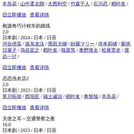
丰岛花
/
山中柔太朗
/
大西利空
/
竹森千人
/
石川恋
/
稻叶友
/
立即播放
查看详情
根源奇巧计程车的路线
2.0
日本剧 / 2024 / 日本 / 日语
河合优实
/
坂东龙汰
/
黑田大辅
/
紗羅マリー
/
寺本莉绪
/
菊池
日菜子
/
鸟谷宏之
/
稻叶友
/
筱原笃
/
奥野瑛太
/
松尾贵史
/
渡
边一计
/
立即播放
查看详情
恋恋洗衣店2
2.0
日本剧 / 2023 / 日本 / 日语
草川拓弥
/
西垣匠
/
福士诚治
/
稻叶友
/
奥智哉
/
丰岛花
/
立即播放
查看详情
天使之耳～交通警察之夜
10.0
日本剧 / 2023 / 日本 / 日语