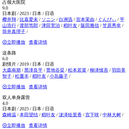
占领大医院
9.0
日本剧 / 2023 / 日本 / 日语
樱井翔
/
比嘉爱未
/
ソニン
/
白洲迅
/
宫本茉由
/
ぐんぴぃ
/
平
山浩行
/
渡部笃郎
/
津田宽治
/
稻叶友
/
阪田雅信
/
笠原秀幸
/
筒井真理子
/
立即播放
查看详情
这条路
6.0
剧情片 / 2019 / 日本 / 日语
大森南朋
/
黑泽良平
/
贯地谷栞
/
松本若菜
/
柳泽慎吾
/
羽田美
智子
/
松重丰
/
稻叶友
/
小岛藤子
/
立即播放
查看详情
双人单身露营
4.0
日本剧 / 2025 / 日本 / 日语
森崎温
/
本田望结
/
稻叶友
/
泷泽绘里香
/
宫下咲
/
中林大树
/
立即播放
查看详情