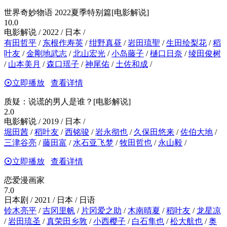
世界奇妙物语 2022夏季特别篇[电影解说]
10.0
电影解说 / 2022 / 日本 /
有田哲平
/
东根作寿英
/
绀野真昼
/
岩田琉聖
/
生田绘梨花
/
稻
叶友
/
金剛地武志
/
北山宏光
/
小岛藤子
/
樋口日奈
/
绫田俊树
/
山本美月
/
森口瑶子
/
神尾佑
/
土佐和成
/
立即播放
查看详情
质疑：说谎的男人是谁？[电影解说]
2.0
电影解说 / 2019 / 日本 /
堀田茜
/
稻叶友
/
西铭骏
/
岩永彻也
/
久保田悠来
/
佐伯大地
/
三津谷亮
/
藤田富
/
水石亚飞梦
/
牧田哲也
/
永山毅
/
立即播放
查看详情
恋爱漫画家
7.0
日本剧 / 2021 / 日本 / 日语
铃木亮平
/
吉冈里帆
/
片冈爱之助
/
木南晴夏
/
稻叶友
/
龙星凉
/
岩田琉圣
/
真荣田乡敦
/
小西樱子
/
白石隼也
/
松大航也
/
奥