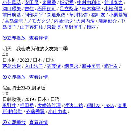
小芝风花
/
安田显
/
泉里香
/
饭沼爱
/
中村由利佳
/
前川泰之
/
沟口琢矢
/
吉住
/
石田妮可
/
足立梨花
/
植木祥平
/
小松利昌
/
前田航基
/
阿部亮平
/
森迫永依
/
草川拓弥
/
稻叶友
/
小栗基裕
/
高岛豪志
/
ノモガクジ
/
内藤理沙
/
大河内浩
/
洼冢俊介
/
中
岛博子
/
山下容莉枝
/
東貴博
/
星野真里
/
檀丽
/
立即播放
查看详情
明天，我会成为谁的女友第二季
4.0
日本剧 / 2023 / 日本 / 日语
茅岛水树
/
入山法子
/
齐藤渚
/
纲启永
/
新井美羽
/
稻叶友
/
立即播放
查看详情
假面骑士Zi-O 剧场版
2.0
日韩动漫 / 2019 / 日本 / 日语
奥野壮
/
押田岳
/
大幡诗绘理
/
渡边圭祐
/
稻叶友
/
ISSA
/
克里
斯·帕普勒
/
齐藤秀翼
/
小山力也
/
立即播放
查看详情