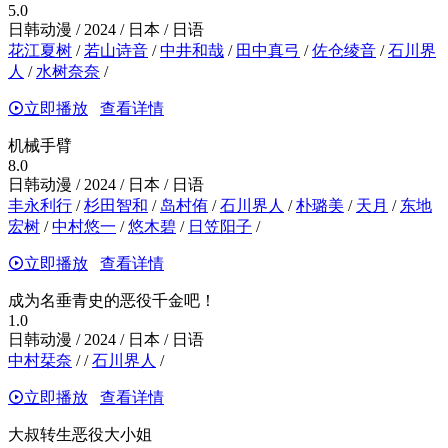
5.0
日韩动漫 / 2024 / 日本 / 日语
花江夏树
/
若山诗音
/
中井和哉
/
田中真弓
/
佐仓绫音
/
石川界
人
/
水树奈奈
/
立即播放
查看详情
机械手臂
8.0
日韩动漫 / 2024 / 日本 / 日语
丰永利行
/
杉田智和
/
岛村侑
/
石川界人
/
朴璐美
/
天月
/
东地
宏树
/
中村悠一
/
悠木碧
/
日笠阳子
/
立即播放
查看详情
成为名垂青史的恶役千金吧！
1.0
日韩动漫 / 2024 / 日本 / 日语
中村栞奈
/
/
石川界人
/
立即播放
查看详情
大叔转生恶役大小姐