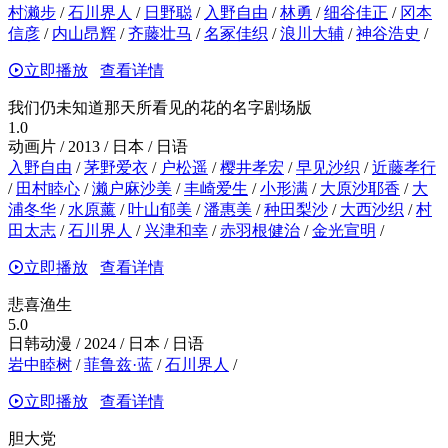
村濑步
/
石川界人
/
日野聪
/
入野自由
/
林勇
/
细谷佳正
/
冈本
信彦
/
内山昂辉
/
齐藤壮马
/
名冢佳织
/
浪川大辅
/
神谷浩史
/
立即播放
查看详情
我们仍未知道那天所看见的花的名字剧场版
1.0
动画片 / 2013 / 日本 / 日语
入野自由
/
茅野爱衣
/
户松遥
/
樱井孝宏
/
早见沙织
/
近藤孝行
/
田村睦心
/
濑户麻沙美
/
丰崎爱生
/
小形满
/
大原沙耶香
/
大
浦冬华
/
水原薰
/
叶山郁美
/
潘惠美
/
种田梨沙
/
大西沙织
/
村
田太志
/
石川界人
/
兴津和幸
/
赤羽根健治
/
金光宣明
/
立即播放
查看详情
悲喜渔生
5.0
日韩动漫 / 2024 / 日本 / 日语
岩中睦树
/
菲鲁兹·蓝
/
石川界人
/
立即播放
查看详情
胆大党