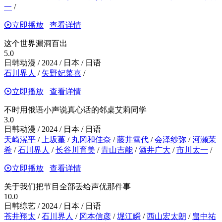
一
/
立即播放
查看详情
这个世界漏洞百出
5.0
日韩动漫 / 2024 / 日本 / 日语
石川界人
/
矢野妃菜喜
/
立即播放
查看详情
不时用俄语小声说真心话的邻桌艾莉同学
3.0
日韩动漫 / 2024 / 日本 / 日语
天崎滉平
/
上坂堇
/
丸冈和佳奈
/
藤井雪代
/
会泽纱弥
/
河濑茉
希
/
石川界人
/
长谷川育美
/
青山吉能
/
酒井广大
/
市川太一
/
立即播放
查看详情
关于我们把节目全部丢给声优那件事
10.0
日韩综艺 / 2024 / 日本 / 日语
苍井翔太
/
石川界人
/
冈本信彦
/
堀江瞬
/
西山宏太朗
/
畠中祐