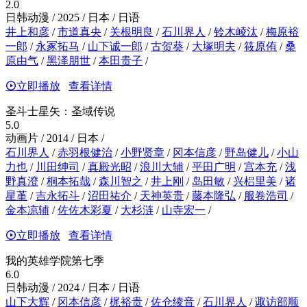
2.0
日韩动漫 / 2025 / 日本 / 日语
井上和彦
/
市道真央
/
关根明良
/
石川界人
/
铃木崚汰
/
梅原裕
一郎
/
永冢拓马
/
山下诚一郎
/
古贺葵
/
大塚明夫
/
筱原侑
/
桑
原由气
/
黑泽朋世
/
本田贵子
/
立即播放
查看详情
圣斗士星矢：圣域传说
5.0
动画片 / 2014 / 日本 /
石川界人
/
赤羽根健治
/
小野贤章
/
冈本信彦
/
野岛健儿
/
小山
力也
/
川田绅司
/
真殿光昭
/
浪川大辅
/
平田广明
/
宫本充
/
浅
野真澄
/
桐本拓哉
/
森川智之
/
井上刚
/
岛田敏
/
兴梠里美
/
诸
星堇
/
吉永拓斗
/
沼田祐介
/
天神英贵
/
藤本隆弘
/
服卷浩司
/
金本凉辅
/
佐佐木彩夏
/
大杉涟
/
山寺宏一
/
立即播放
查看详情
我的英雄学院第七季
6.0
日韩动漫 / 2024 / 日本 / 日语
山下大辉
/
冈本信彦
/
梶裕贵
/
佐仓绫音
/
石川界人
/
诹访部顺