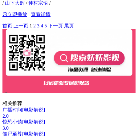
/
山下大辉
/
仲村宗悟
/
立即播放
查看详情
首页
上一页
1
2
3
4
5
下一页
尾页
相关推荐
广播时间[电影解说]
2.0
惊恐小镇[电影解说]
3.0
僵尸至尊[电影解说]