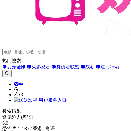
热门搜索
变形金刚
火影忍者
复仇者联盟
战狼
红海行动
搜索结果
猛鬼迫人(粤语)
6.0
恐怖片 / 1985 / 香港 / 粤语