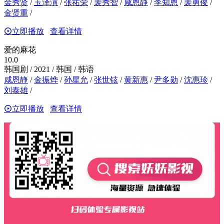
金秀贤
/
玉泽演
/
张祐荣
/
裴秀智
/
咸恩静
/
李知恩
/
裴勇俊
/
金贤重
/
立即播放
查看详情
爱的麻花
10.0
韩国剧 / 2021 / 韩国 / 韩语
咸恩静
/
金振烨
/
孙星允
/
张世铉
/
黄新惠
/
尹多勋
/
沈惠珍
/
刘泰雄
/
立即播放
查看详情