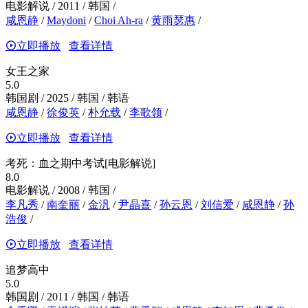
电影解说 / 2011 / 韩国 /
咸恩静
/
Maydoni
/
Choi Ah-ra
/
黄雨瑟惠
/
立即播放
查看详情
女王之家
5.0
韩国剧 / 2025 / 韩国 / 韩语
咸恩静
/
徐俊英
/
朴允载
/
李歌领
/
立即播放
查看详情
考死：血之期中考试[电影解说]
8.0
电影解说 / 2008 / 韩国 /
李凡秀
/
南奎丽
/
金汎
/
尹晶喜
/
孙云恩
/
刘信爱
/
咸恩静
/
孙
浩俊
/
立即播放
查看详情
追梦高中
5.0
韩国剧 / 2011 / 韩国 / 韩语