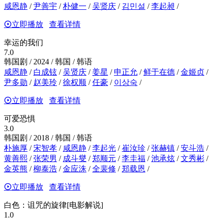
咸恩静
/
尹善宇
/
朴健一
/
吴贤庆
/
김민설
/
李起昶
/
立即播放
查看详情
幸运的我们
7.0
韩国剧 / 2024 / 韩国 / 韩语
咸恩静
/
白成铉
/
吴贤庆
/
姜星
/
申正允
/
鲜于在德
/
金姬贞
/
尹多勋
/
赵美玲
/
徐权顺
/
任豪
/
이상숙
/
立即播放
查看详情
可爱恐惧
3.0
韩国剧 / 2018 / 韩国 / 韩语
朴施厚
/
宋智孝
/
咸恩静
/
李起光
/
崔汝珍
/
张赫镇
/
安斗浩
/
黄善熙
/
张荣男
/
成斗燮
/
郑顺元
/
李圭福
/
池承炫
/
文秀彬
/
金英熊
/
柳泰浩
/
金应洙
/
全裴修
/
郑载恩
/
立即播放
查看详情
白色：诅咒的旋律[电影解说]
1.0